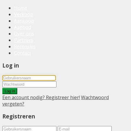
Home
Verkoop
Aankoop
Aanbod
Over ons
Partners
Recensies
Contact
Log in
Log in
Een account nodig? Registreer hier!
Wachtwoord
vergeten?
Registreren