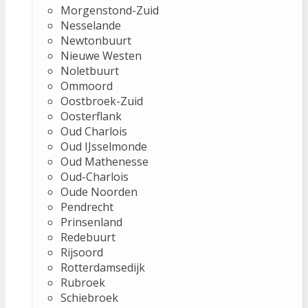
Morgenstond-Zuid
Nesselande
Newtonbuurt
Nieuwe Westen
Noletbuurt
Ommoord
Oostbroek-Zuid
Oosterflank
Oud Charlois
Oud IJsselmonde
Oud Mathenesse
Oud-Charlois
Oude Noorden
Pendrecht
Prinsenland
Redebuurt
Rijsoord
Rotterdamsedijk
Rubroek
Schiebroek