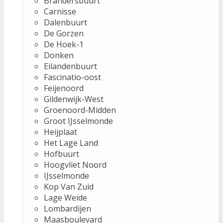
Brandersbuurt
Carnisse
Dalenbuurt
De Gorzen
De Hoek-1
Donken
Eilandenbuurt
Fascinatio-oost
Feijenoord
Gildenwijk-West
Groenoord-Midden
Groot IJsselmonde
Heijplaat
Het Lage Land
Hofbuurt
Hoogvliet Noord
IJsselmonde
Kop Van Zuid
Lage Weide
Lombardijen
Maasboulevard