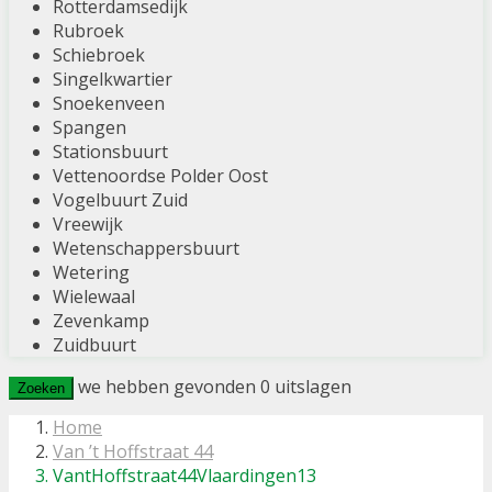
Rotterdamsedijk
Rubroek
Schiebroek
Singelkwartier
Snoekenveen
Spangen
Stationsbuurt
Vettenoordse Polder Oost
Vogelbuurt Zuid
Vreewijk
Wetenschappersbuurt
Wetering
Wielewaal
Zevenkamp
Zuidbuurt
we hebben gevonden
0
uitslagen
Zoeken
Home
Van ’t Hoffstraat 44
VantHoffstraat44Vlaardingen13