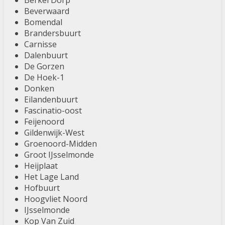
Berkel Dorp
Beverwaard
Bomendal
Brandersbuurt
Carnisse
Dalenbuurt
De Gorzen
De Hoek-1
Donken
Eilandenbuurt
Fascinatio-oost
Feijenoord
Gildenwijk-West
Groenoord-Midden
Groot IJsselmonde
Heijplaat
Het Lage Land
Hofbuurt
Hoogvliet Noord
IJsselmonde
Kop Van Zuid