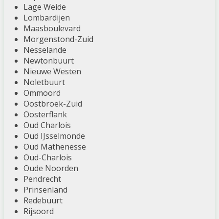
Lage Weide
Lombardijen
Maasboulevard
Morgenstond-Zuid
Nesselande
Newtonbuurt
Nieuwe Westen
Noletbuurt
Ommoord
Oostbroek-Zuid
Oosterflank
Oud Charlois
Oud IJsselmonde
Oud Mathenesse
Oud-Charlois
Oude Noorden
Pendrecht
Prinsenland
Redebuurt
Rijsoord