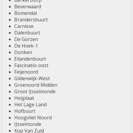
Berkel Dorp
Beverwaard
Bomendal
Brandersbuurt
Carnisse
Dalenbuurt
De Gorzen
De Hoek-1
Donken
Eilandenbuurt
Fascinatio-oost
Feijenoord
Gildenwijk-West
Groenoord-Midden
Groot IJsselmonde
Heijplaat
Het Lage Land
Hofbuurt
Hoogvliet Noord
IJsselmonde
Kop Van Zuid