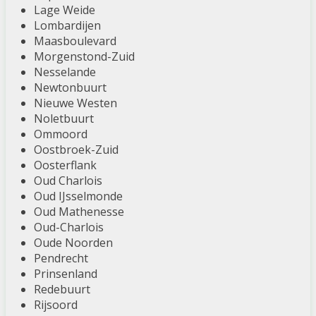
Lage Weide
Lombardijen
Maasboulevard
Morgenstond-Zuid
Nesselande
Newtonbuurt
Nieuwe Westen
Noletbuurt
Ommoord
Oostbroek-Zuid
Oosterflank
Oud Charlois
Oud IJsselmonde
Oud Mathenesse
Oud-Charlois
Oude Noorden
Pendrecht
Prinsenland
Redebuurt
Rijsoord