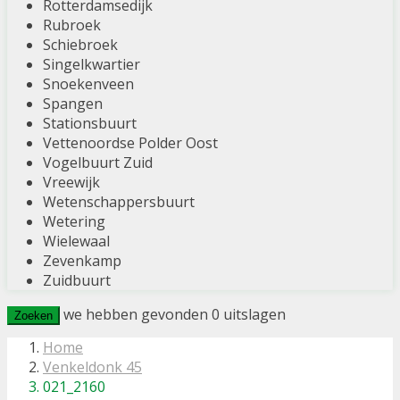
Rotterdamsedijk
Rubroek
Schiebroek
Singelkwartier
Snoekenveen
Spangen
Stationsbuurt
Vettenoordse Polder Oost
Vogelbuurt Zuid
Vreewijk
Wetenschappersbuurt
Wetering
Wielewaal
Zevenkamp
Zuidbuurt
we hebben gevonden
0
uitslagen
Zoeken
Home
Venkeldonk 45
021_2160