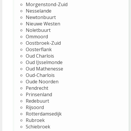
Morgenstond-Zuid
Nesselande
Newtonbuurt
Nieuwe Westen
Noletbuurt
Ommoord
Oostbroek-Zuid
Oosterflank
Oud Charlois
Oud IJsselmonde
Oud Mathenesse
Oud-Charlois
Oude Noorden
Pendrecht
Prinsenland
Redebuurt
Rijsoord
Rotterdamsedijk
Rubroek
Schiebroek