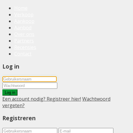
Home
Verkoop
Aankoop
Aanbod
Over ons
Partners
Recensies
Contact
Log in
Log in
Een account nodig? Registreer hier!
Wachtwoord
vergeten?
Registreren