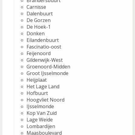
Brandersbuurt
Carnisse
Dalenbuurt
De Gorzen
De Hoek-1
Donken
Eilandenbuurt
Fascinatio-oost
Feijenoord
Gildenwijk-West
Groenoord-Midden
Groot IJsselmonde
Heijplaat
Het Lage Land
Hofbuurt
Hoogvliet Noord
IJsselmonde
Kop Van Zuid
Lage Weide
Lombardijen
Maasboulevard