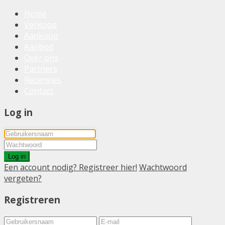
Home
Verkoop
Aankoop
Aanbod
Over ons
Partners
Recensies
Contact
Log in
Log in
Een account nodig? Registreer hier!
Wachtwoord
vergeten?
Registreren