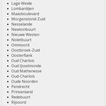
Lage Weide
Lombardijen
Maasboulevard
Morgenstond-Zuid
Nesselande
Newtonbuurt
Nieuwe Westen
Noletbuurt
Ommoord
Oostbroek-Zuid
Oosterflank
Oud Charlois
Oud IJsselmonde
Oud Mathenesse
Oud-Charlois
Oude Noorden
Pendrecht
Prinsenland
Redebuurt
Rijsoord