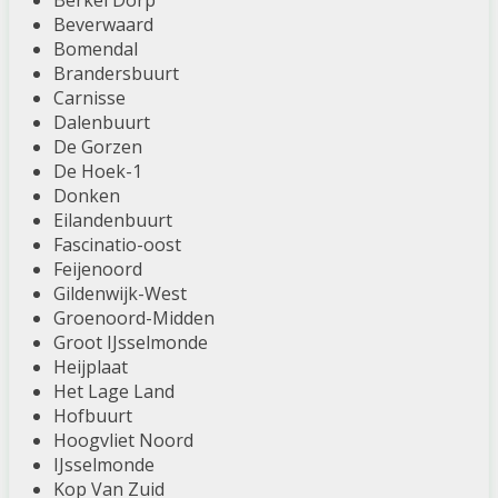
Berkel Dorp
Beverwaard
Bomendal
Brandersbuurt
Carnisse
Dalenbuurt
De Gorzen
De Hoek-1
Donken
Eilandenbuurt
Fascinatio-oost
Feijenoord
Gildenwijk-West
Groenoord-Midden
Groot IJsselmonde
Heijplaat
Het Lage Land
Hofbuurt
Hoogvliet Noord
IJsselmonde
Kop Van Zuid