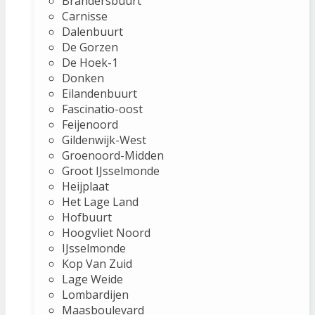
Brandersbuurt
Carnisse
Dalenbuurt
De Gorzen
De Hoek-1
Donken
Eilandenbuurt
Fascinatio-oost
Feijenoord
Gildenwijk-West
Groenoord-Midden
Groot IJsselmonde
Heijplaat
Het Lage Land
Hofbuurt
Hoogvliet Noord
IJsselmonde
Kop Van Zuid
Lage Weide
Lombardijen
Maasboulevard