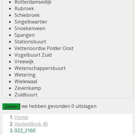
Rotterdamsedijk
Rubroek
Schiebroek
Singelkwartier
Snoekenveen
Spangen
Stationsbuurt
Vettenoordse Polder Oost
Vogelbuurt Zuid
Vreewijk
Wetenschappersbuurt
Wetering
Wielewaal
Zevenkamp
Zuidbuurt
we hebben gevonden
0
uitslagen
Zoeken
Home
Venkeldonk 45
022_2160