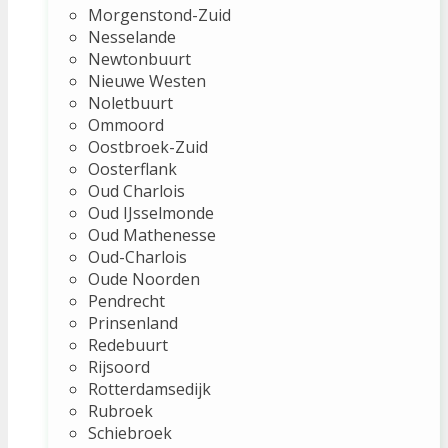
Morgenstond-Zuid
Nesselande
Newtonbuurt
Nieuwe Westen
Noletbuurt
Ommoord
Oostbroek-Zuid
Oosterflank
Oud Charlois
Oud IJsselmonde
Oud Mathenesse
Oud-Charlois
Oude Noorden
Pendrecht
Prinsenland
Redebuurt
Rijsoord
Rotterdamsedijk
Rubroek
Schiebroek