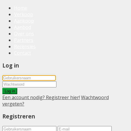
Home
Verkoop
Aankoop
Aanbod
Over ons
Partners
Recensies
Contact
Log in
Log in
Een account nodig? Registreer hier!
Wachtwoord
vergeten?
Registreren