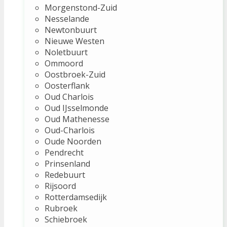
Morgenstond-Zuid
Nesselande
Newtonbuurt
Nieuwe Westen
Noletbuurt
Ommoord
Oostbroek-Zuid
Oosterflank
Oud Charlois
Oud IJsselmonde
Oud Mathenesse
Oud-Charlois
Oude Noorden
Pendrecht
Prinsenland
Redebuurt
Rijsoord
Rotterdamsedijk
Rubroek
Schiebroek