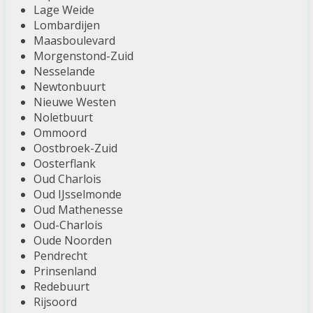
Lage Weide
Lombardijen
Maasboulevard
Morgenstond-Zuid
Nesselande
Newtonbuurt
Nieuwe Westen
Noletbuurt
Ommoord
Oostbroek-Zuid
Oosterflank
Oud Charlois
Oud IJsselmonde
Oud Mathenesse
Oud-Charlois
Oude Noorden
Pendrecht
Prinsenland
Redebuurt
Rijsoord