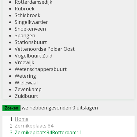
Rotterdamsedijk
Rubroek
Schiebroek
Singelkwartier
Snoekenveen
Spangen
Stationsbuurt
Vettenoordse Polder Oost
Vogelbuurt Zuid
Vreewijk
Wetenschappersbuurt
Wetering
Wielewaal
Zevenkamp
Zuidbuurt
we hebben gevonden
0
uitslagen
Zoeken
Home
Zernikeplaats 84
Zernikeplaats84Rotterdam11