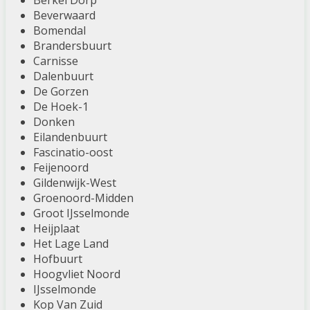
Berkel Dorp
Beverwaard
Bomendal
Brandersbuurt
Carnisse
Dalenbuurt
De Gorzen
De Hoek-1
Donken
Eilandenbuurt
Fascinatio-oost
Feijenoord
Gildenwijk-West
Groenoord-Midden
Groot IJsselmonde
Heijplaat
Het Lage Land
Hofbuurt
Hoogvliet Noord
IJsselmonde
Kop Van Zuid