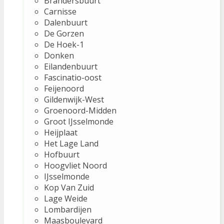
Brandersbuurt
Carnisse
Dalenbuurt
De Gorzen
De Hoek-1
Donken
Eilandenbuurt
Fascinatio-oost
Feijenoord
Gildenwijk-West
Groenoord-Midden
Groot IJsselmonde
Heijplaat
Het Lage Land
Hofbuurt
Hoogvliet Noord
IJsselmonde
Kop Van Zuid
Lage Weide
Lombardijen
Maasboulevard