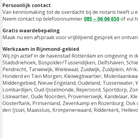
Persoonlijk contact
Van kennismaking tot de overdacht bij de notaris heeft u
Neem contact op telefoonnummer
085 – 06 06 650
of vul 
Gratis waardebepaling
Maak nu een afspraak voor vrijblijvend gesprek en ontva
Werkzaam in Rijnmond-gebied
Wij zijn actief in de havenstad Rotterdam en omgeving in 
Stadsdriehoek, Bospolder/Tussendijken, Delfshaven, Schi
Pendrecht, Tarwewijk, Wielewaal, Zuidwijk, Zuidplein, Afrik
Honderd en Tien Morgen, Kleiwegkwartier, Molenlaankwa
Middengebied, Nieuw Engeland, Oudeland, Tussenwater, W
Lombardijen, Oud-IJsselmonde, Reyeroord, Sportdorp, Zomer
Liskwartier, Oude Noorden, Provenierswijk, Kandelaar, Kl
Oosterflank, Prinsenland, Zevenkamp en Rozenburg. Ook wer
den IJssel, Maassluis, Krimpenerwaard, Ridderkerk, Hellev