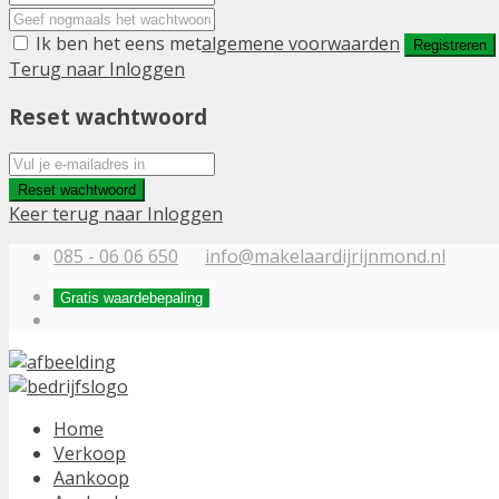
Ik ben het eens met
algemene voorwaarden
Registreren
Terug naar Inloggen
Reset wachtwoord
Reset wachtwoord
Keer terug naar Inloggen
085 - 06 06 650
info@makelaardijrijnmond.nl
Gratis waardebepaling
Home
Verkoop
Aankoop