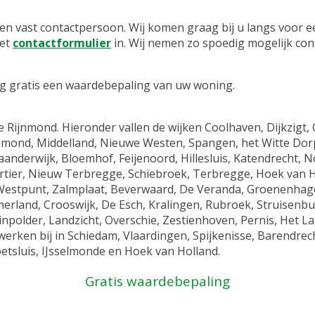
 een vast contactpersoon. Wij komen graag bij u langs voor
het
contactformulier
in. Wij nemen zo spoedig mogelijk con
ng gratis een waardebepaling van uw woning.
de Rijnmond. Hieronder vallen de wijken Coolhaven, Dijkzigt
emond, Middelland, Nieuwe Westen, Spangen, het Witte Dorp
aanderwijk, Bloemhof, Feijenoord, Hillesluis, Katendrecht, N
rtier, Nieuw Terbregge, Schiebroek, Terbregge, Hoek van
estpunt, Zalmplaat, Beverwaard, De Veranda, Groenenhage
land, Crooswijk, De Esch, Kralingen, Rubroek, Struisenburg
einpolder, Landzicht, Overschie, Zestienhoven, Pernis, Het 
ken bij in Schiedam, Vlaardingen, Spijkenisse, Barendrecht
oetsluis, IJsselmonde en Hoek van Holland.
Gratis waardebepaling