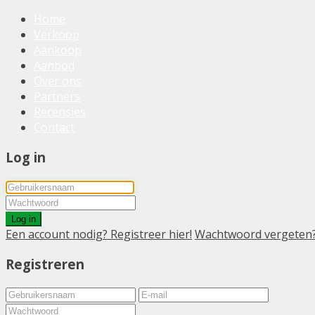
Home
Verkoop
Aankoop
Aanbod
Over ons
Partners
Recensies
Contact
Log in
Log in
Een account nodig? Registreer hier!
Wachtwoord vergeten
Registreren